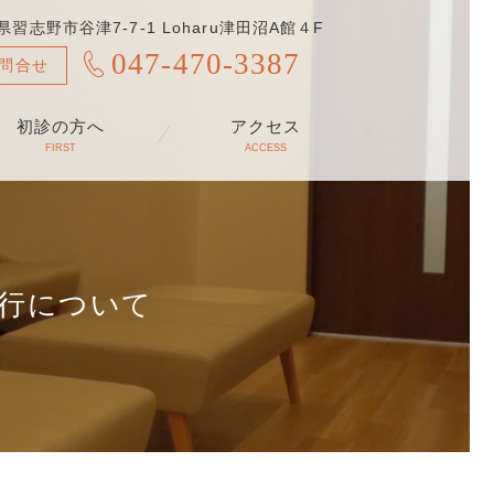
県習志野市谷津7-7-1 Loharu津田沼A館４F
047-470-3387
問合せ
初診の方へ
アクセス
FIRST
ACCESS
行について