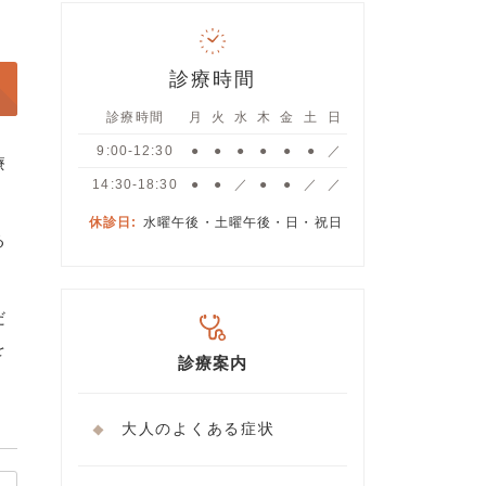
診療時間
診療時間
月
火
水
木
金
土
日
9:00-12:30
●
●
●
●
●
●
／
療
14:30-18:30
●
●
／
●
●
／
／
休診日:
水曜午後・土曜午後・日・祝日
る
だ
を
診療案内
大人のよくある症状