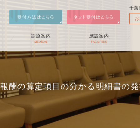
千葉
お
診療案内
施設案内
MEDICAL
FACILITIES
療報酬の算定項目の分かる明細書の発