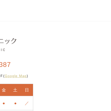
387
F(
Google Map
)
金
土
日
●
●
／